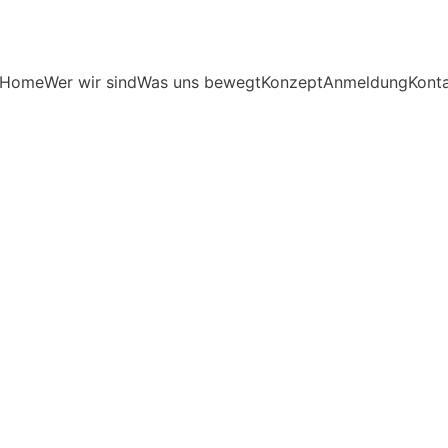
Home
Wer wir sind
Was uns bewegt
Konzept
Anmeldung
Kont
UPDATES
YOLD-Team
6/17/2026
1 min lesen