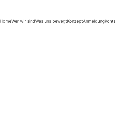
Home
Wer wir sind
Was uns bewegt
Konzept
Anmeldung
Kont
3/15/2026
1 min lesen